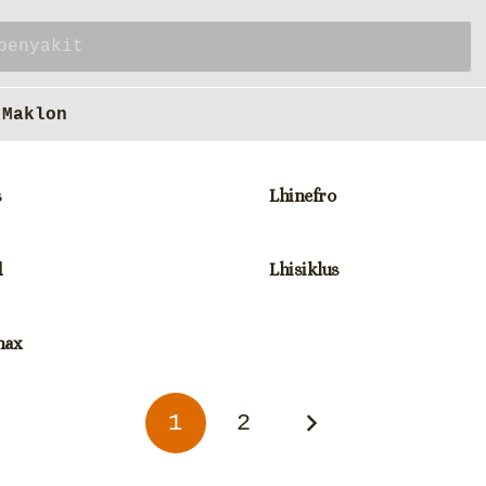
Maklon
s
Lhinefro
d
Lhisiklus
max
1
2