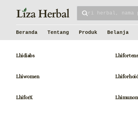
Beranda
Tentang
Produk
Belanja
Lhidiabs
Lhiforten
Lhiwomen
Lhiforhoi
LhiforX
Lhimuno