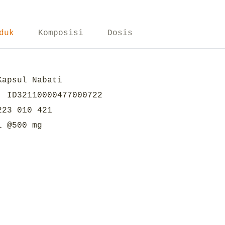
duk
Komposisi
Dosis
Kapsul Nabati
. ID32110000477000722
223 010 421
l @500 mg