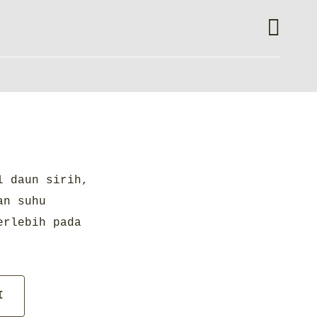
l daun sirih,
an suhu
erlebih pada
I